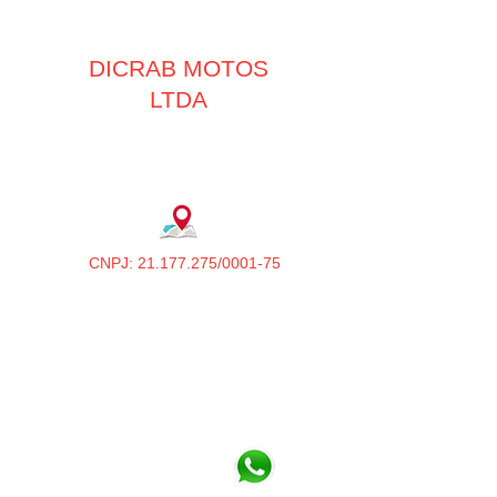
DICRAB MOTOS
LTDA
CNPJ: 21.177.275/0001-75
OSASCO
Avenida dos Autonomistas, 3597 Centro
de Osasco / SP
(11) 3682-3977
(11) 3682-1338
Vendedor Paulo Sepulvida
(11) 91736-6423