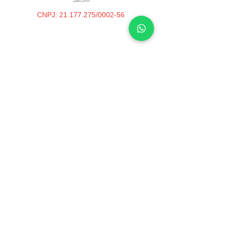
CNPJ: 21.177.275/0002-56
COTIA
Avenida Prof. Joaquim Barreto, 147 -
Cotia/SP
(11) 4148-1333
(11) 4148-1744
Vendedor Geovan
(11) 95687-5131
Vendedor Guilherme
(11) 91069-9516
Wollever Oficina /
Peças
(11) 91736-6023