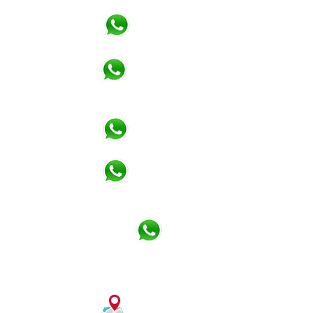
Vendedor Eric
(11) 94796-2334
Vendedora Aline
(11) 91917-6027
Natalha / Oficina
(11) 91069-9533
Nicolas / Oficina
(11) 97212-7190
Paulo Henrique / Peças
(11) 94374-5189