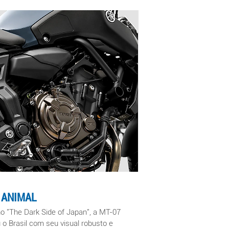
 ANIMAL
o "The Dark Side of Japan", a MT-07
 o Br
asil com seu visual robusto e