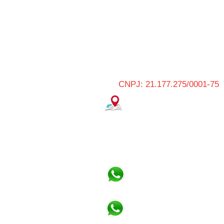
CNPJ: 21.177.275/0001-75
OSASCO
Avenida dos Autonomistas
Centro de Osasco / SP
(11) 3682-3977
(11) 3682-1338
Vendedor Paulo Sepulvida
(11) 91736-6423
Vendedor Eric
(11) 94796-2334