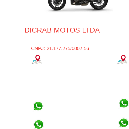
DICRAB MOTOS LTDA
CNPJ: 21.177.275/0002-56
COTIA
Avenida Prof. Joaquim Barreto,
, 3597
147 - Cotia/SP
(11) 4148-1333
(11) 4148-1744
Vendedor Geovan
(11) 95687-5131
Vendedor Guilherme