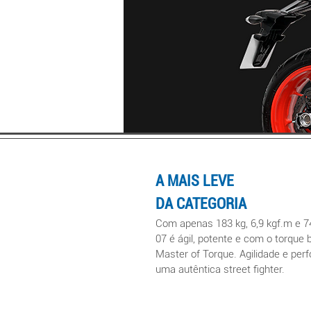
A MAIS LEVE
DA CATEGORIA
Com apenas 1
83 kg, 6,9 kgf.m e 7
07 é ágil, potente e com o torque 
Master of Torque. Agil
idade e per
uma autêntica street fighter.