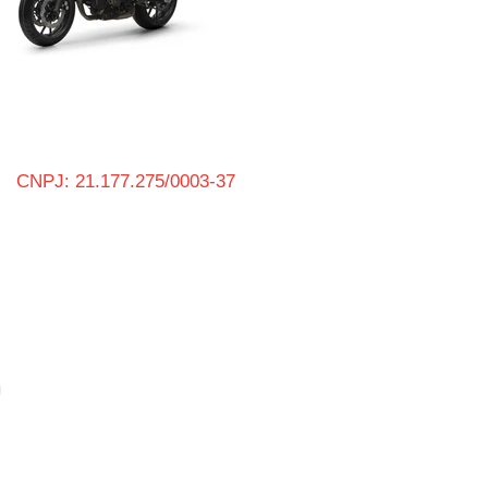
CNPJ: 21.177.275/0003-37
CARAPICUÍBA
Avenida Inocêncio Seráfico, 957
Carapicuíba/ SP
(11) 4184-3434
Vendedor Paulo Cesar
(11) 91239-5785
Vendedor Rafael
​(11)​ 97362-1004