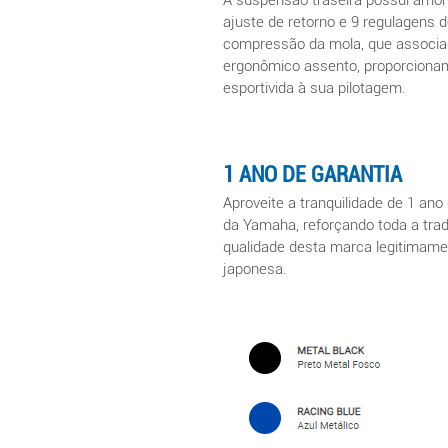
A suspensão trase
ira possui amo
ajuste de retorno e 9 re
gulagens d
compressão da mola, que associad
ergonômico assento, proporcionam
esportivida à sua pilotagem.
1 ANO DE GARANT
IA
Aproveite a tranquilidade de 1
ano
da Yamaha, reforçan
do toda a tra
qualidade desta marca legitimame
japonesa.