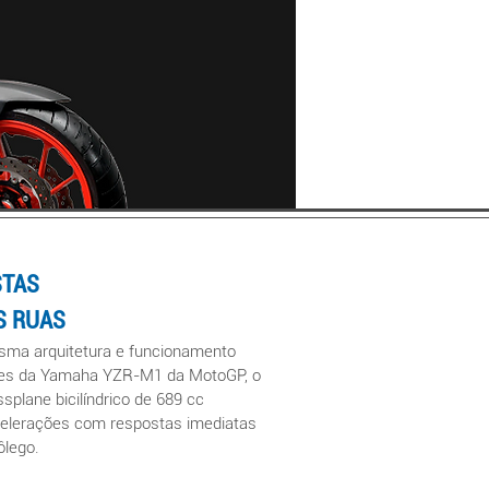
STAS
S RUAS
ma arquitetura e funcionamento
es d
a
Yamaha YZR-M1 da MotoGP, o
ssplane
bicilíndrico de 689 cc
celerações com respostas imediatas
fôlego.