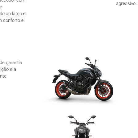
rtecedor com
agressivo.
e
o ao largo e
 conforto e
de garantia
dição e a
nte