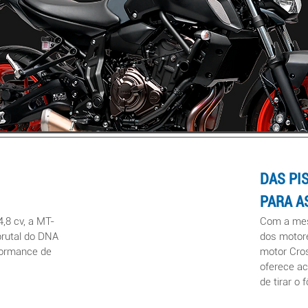
DAS PI
PAR
A A
4,8 cv, a MT-
Com a mes
brutal do DNA
dos motor
formance de
motor Cro
oferece a
de tirar o 